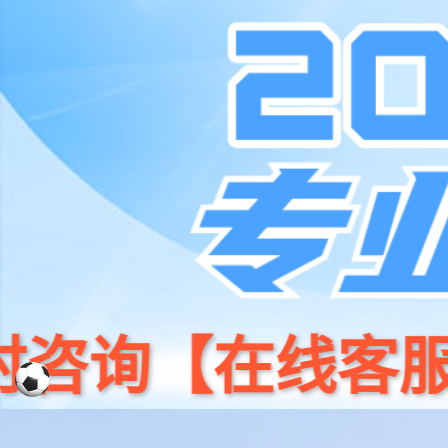
4008云顶国际-4008云顶集团官网