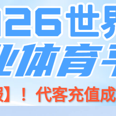
4008云顶集团
智慧系统
智能硬件
解
公司资讯
行业动态
成功案例