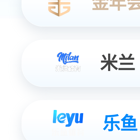
使用产品：软件私有化部署，访客+门禁+微信
管理需求：商场顾客和未经授权的人员，不
实现方案：写字楼办公区电梯（一楼和地下停
过微信公众号预约获得门禁权限。
版权声明