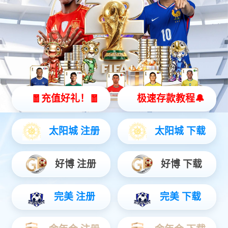
412
，4008云顶集团科技与各界共同庆贺乔迁大吉、鸿业
远图！
4008云顶集团
访客管理系统
拨打电话