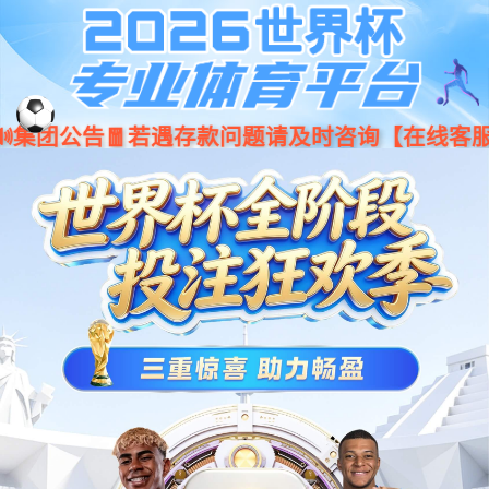
4008云顶国际-4008云顶集团官网
公司资讯
行业动态
成功案例
深圳市4008云顶集团科技有限公司乔迁大
吉
12月11日，深圳市4008云顶集团科技有限公司喜迎乔
迁，搬迁到
深圳市宝安区航城街道凯成二路ICC产业城C栋